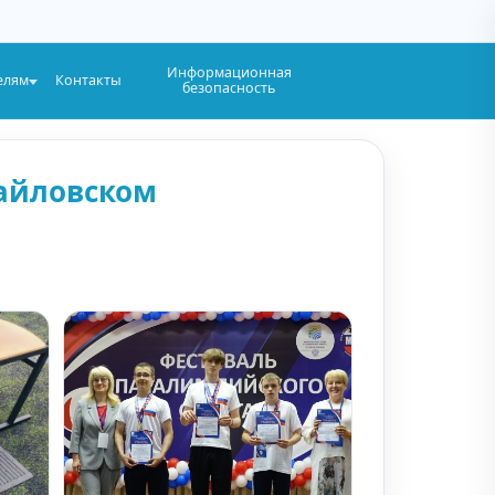
Информационная
елям
Контакты
безопасность
хайловском