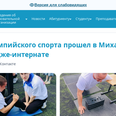
Версия для слабовидящих
едения об
зовательной
Новости
Абитуриенту
Студенту
Преподават
ганизации
мпийского спорта прошел в Ми
же-интернате
ВКонтакте