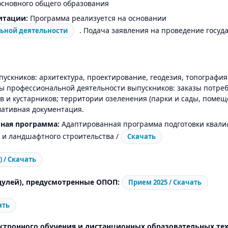
 основного общего образования
итации:
Программа реализуется на основании
. Подача заявления на проведение госу
льной деятельности
скников: архитектура, проектирование, геодезия, топография 
ы профессиональной деятельности выпускников: заказы потреб
и кустарников; территории озеленения (парки и сады, помеще
мативная документация.
ная программа:
Адаптированная программа подготовки квали
о и ландшафтного строительства /
Скачать
 / Скачать
улей), предусмотренные ОПОП:
Прием 2025 / Скачать
ать
ктронного обучения и дистанционных образовательных те