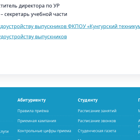
титель директора по УР
– секретарь учебной части
удоустройству выпускников ФКПОУ «Кунгурский технику
удоустройству выпускников
Абитуриенту
Студенту
Правила приёма
Расписание занятий
Приемная кампания
Расписание звонков
Контрольные цифры приема
Студенческая газета
слуги