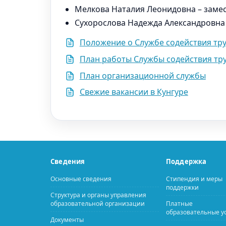
Мелкова Наталия Леонидовна – замес
Сухорослова Надежда Александровна 
Положение о Службе содействия тр
План работы Службы содействия тр
План организационной службы
Свежие вакансии в Кунгуре
Сведения
Поддержка
Основные сведения
Стипендия и меры
поддержки
Структура и органы управления
образовательной организации
Платные
образовательные у
Документы